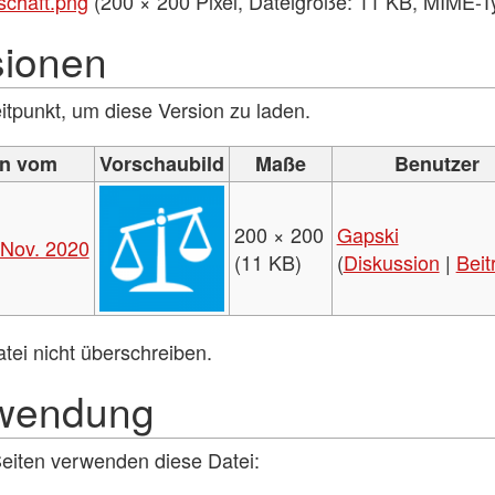
schaft.png
‎
(200 × 200 Pixel, Dateigröße: 11 KB, MIME-T
sionen
eitpunkt, um diese Version zu laden.
on vom
Vorschaubild
Maße
Benutzer
200 × 200
Gapski
 Nov. 2020
(11 KB)
(
Diskussion
|
Beit
tei nicht überschreiben.
rwendung
Seiten verwenden diese Datei: