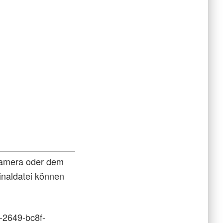
lkamera oder dem
inaldatei können
-2649-bc8f-