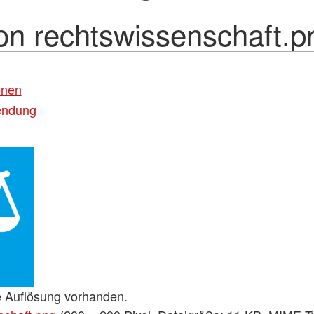
con rechtswissenschaft.p
onen
endung
e Auflösung vorhanden.