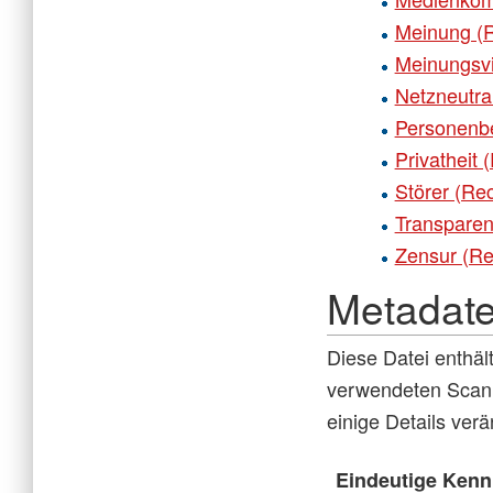
Meinung (R
Meinungsvi
Netzneutral
Personenbe
Privatheit 
Störer (Re
Transparen
Zensur (Re
Metadat
Diese Datei enthäl
verwendeten Scann
einige Details ver
Eindeutige Kenn