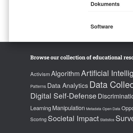
Dokuments
Software
Browse our collection of educational res
Artificial Intell
Algorithm
Activism
Data Collec
Data Analytics
Patterns
Digital Self-Defense
Discriminati
Manipulation
Learning
Oppo
Metadata
Open Data
Societal Impact
Surve
Scoring
Statistics