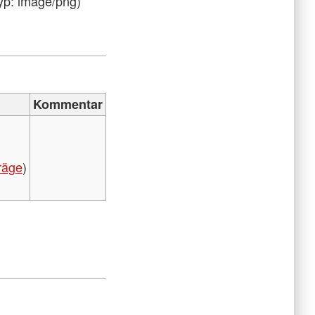
yp:
image/png
)
Kommentar
räge
)