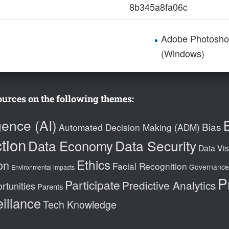
8b345a8fa06c
Adobe Photosho
(Windows)
ources on the following themes:
igence (AI)
Bias
Automated Decision Making (ADM)
tion
Data Security
Data Economy
Data Vis
Ethics
on
Facial Recognition
Governance
Environmental impacts
P
Participate
Predictive Analytics
rtunities
Parents
illance
Tech Knowledge