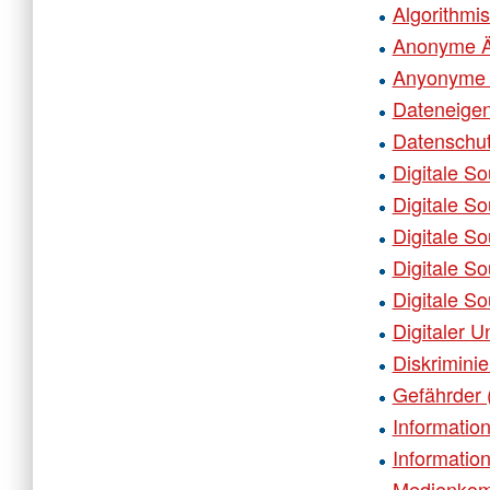
Algorithmi
Anonyme Ä
Anyonyme 
Dateneigen
Datenschut
Digitale So
Digitale So
Digitale So
Digitale S
Digitale So
Digitaler 
Diskrimini
Gefährder 
Informatio
Informatio
Medienkom