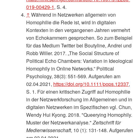
019-00429-1
, S. 4.
↑
Während in Netzwerken allgemein von
Homophilie die Rede ist, wird in digitalen
Kontexten in den vergangenen Jahren vermehrt
von Echokammern gesprochen. So zum Beispiel
für das Medium Twitter bei Boutyline, Andrei und
Robb Willer. 2017. „The Social Structure of
Political Echo Chambers: Variation in Ideological
Homophily in Online Networks.” Political
Psychology, 38(3): 551-569. Aufgerufen am
02.04.2021,
https://doi.org/10.1111/pops.12337
,
S. 1. Für einen kritischen Zugriff auf Homophilie
in der Netzwerkforschung im Allgemeinen und in
digitalen Netzwerken im Spezifischen vgl. Chun,
Wendy Hui Kyong. 2018. "Queerying Homophily.
Muster der Netzwerkanalyse."
Zeitschrift für
Medienwissenschaft
, 10 (1): 131-148. Aufgerufen
am 02.04.2021,