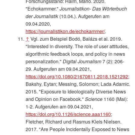
Forschungsstand: Haim, Mario. 2020.
"Echokammer."
Journalistikon- Das Wörterbuch
der Journalistik
(10.04.). Aufgerufen am
09.04.2020,
https://journalistikon.de/echokammer/
.
↑
Vgl. zum Beispiel Bodó, Balázs et al. 2019.
"Interested in diversity. The role of user attitudes,
algorithmic feedback loops, and policy in news
personalization."
Digital Journalism
7 (2): 206-
29. Aufgerufen am 09.04.2021,
https://doi.org/10.1080/21670811.2018.1521292
;
Bakshy, Eytan; Messing, Solomon; Lada Adamic.
2015. "Exposure to Ideologically Diverse News
and Opinion on Facebook."
Science
1160 (Mai):
1-2. Aufgerufen am 09.04.2021,
https://doi.org/10.1126/science.aaa1160
;
Fletcher, Richard und Rasmus Kleis Nielsen.
2017. "Are People Incidentally Exposed to News