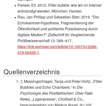
Pariser, Eli. 2012.
Filter bubble: wie wir im Internet
entmündigt werden.
München: Hanser.
Rau, Jan Philipp und Sebastian Stier. 2019. "Die
Echokammer-Hypothese. Fragmentierung der
Öffentlichkeit und politische Polarisierung durch
digitale Medien?"
Zeitschrift für Vergleichende
Politikwissenschaft
13: 399–417,
https://link.springer.com/article/10.1007/s12286-
019-00429-1
.
Quellenverzeichnis
↑
Messingschlager, Tanja und Peter Holtz. „Filter
Bubbles und Echo Chambers.“ In
Die
Psychologie des Postfaktischen: Über Fake
News, „Lügenpresse“, Clickbait & Co.
,
herausgegeben von Markus Appel, 91-102.