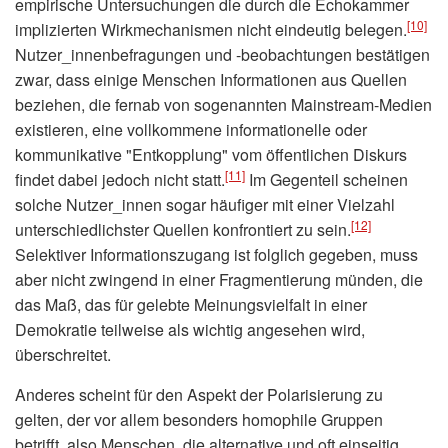
empirische Untersuchungen die durch die Echokammer
[10]
implizierten Wirkmechanismen nicht eindeutig belegen.
Nutzer_innenbefragungen und -beobachtungen bestätigen
zwar, dass einige Menschen Informationen aus Quellen
beziehen, die fernab von sogenannten Mainstream-Medien
existieren, eine vollkommene informationelle oder
kommunikative "Entkopplung" vom öffentlichen Diskurs
[11]
findet dabei jedoch nicht statt.
Im Gegenteil scheinen
solche Nutzer_innen sogar häufiger mit einer Vielzahl
[12]
unterschiedlichster Quellen konfrontiert zu sein.
Selektiver Informationszugang ist folglich gegeben, muss
aber nicht zwingend in einer Fragmentierung münden, die
das Maß, das für gelebte Meinungsvielfalt in einer
Demokratie teilweise als wichtig angesehen wird,
überschreitet.
Anderes scheint für den Aspekt der Polarisierung zu
gelten, der vor allem besonders homophile Gruppen
betrifft, also Menschen, die alternative und oft einseitig