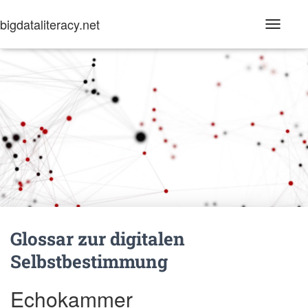
bigdataliteracy.net
T
o
g
g
l
e
N
a
v
i
g
a
t
i
o
n
Glossar zur digitalen
Selbstbestimmung
Echokammer