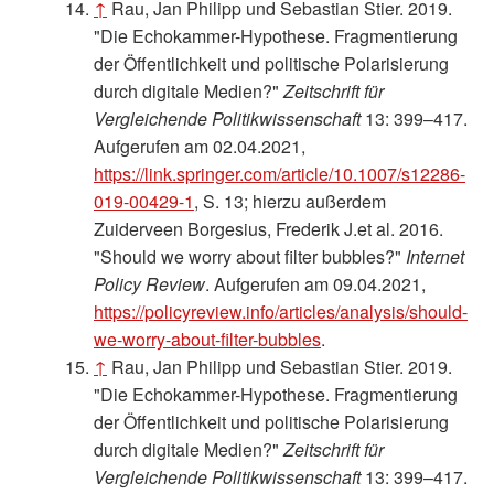
↑
Rau, Jan Philipp und Sebastian Stier. 2019.
"Die Echokammer-Hypothese. Fragmentierung
der Öffentlichkeit und politische Polarisierung
durch digitale Medien?"
Zeitschrift für
Vergleichende Politikwissenschaft
13: 399–417.
Aufgerufen am 02.04.2021,
https://link.springer.com/article/10.1007/s12286-
019-00429-1
, S. 13; hierzu außerdem
Zuiderveen Borgesius, Frederik J.et al. 2016.
"Should we worry about filter bubbles?"
Internet
Policy Review
. Aufgerufen am 09.04.2021,
https://policyreview.info/articles/analysis/should-
we-worry-about-filter-bubbles
.
↑
Rau, Jan Philipp und Sebastian Stier. 2019.
"Die Echokammer-Hypothese. Fragmentierung
der Öffentlichkeit und politische Polarisierung
durch digitale Medien?"
Zeitschrift für
Vergleichende Politikwissenschaft
13: 399–417.