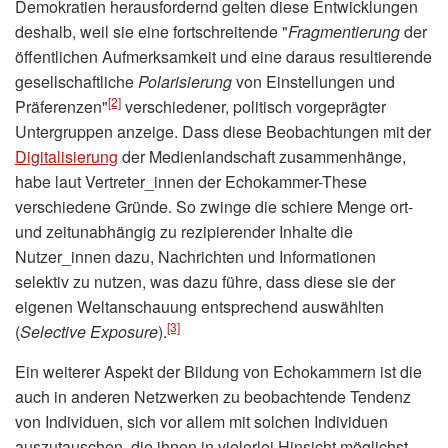
Demokratien herausfordernd gelten diese Entwicklungen
deshalb, weil sie eine fortschreitende "
Fragmentierung
der
öffentlichen Aufmerksamkeit und eine daraus resultierende
gesellschaftliche
Polarisierung
von Einstellungen und
[2]
Präferenzen"
verschiedener, politisch vorgeprägter
Untergruppen anzeige. Dass diese Beobachtungen mit der
Digitalisierung
der Medienlandschaft zusammenhänge,
habe laut Vertreter_innen der Echokammer-These
verschiedene Gründe. So zwinge die schiere Menge ort-
und zeitunabhängig zu rezipierender Inhalte die
Nutzer_innen dazu, Nachrichten und Informationen
selektiv zu nutzen, was dazu führe, dass diese sie der
eigenen Weltanschauung entsprechend auswählten
[3]
(
Selective Exposure
).
Ein weiterer Aspekt der Bildung von Echokammern ist die
auch in anderen Netzwerken zu beobachtende Tendenz
von Individuen, sich vor allem mit solchen Individuen
auszutauschen, die ihnen in vielerlei Hinsicht möglichst