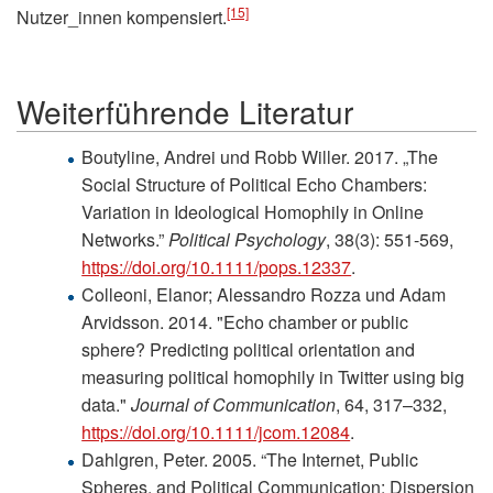
[15]
Nutzer_innen kompensiert.
Weiterführende Literatur
Boutyline, Andrei und Robb Willer. 2017. „The
Social Structure of Political Echo Chambers:
Variation in Ideological Homophily in Online
Networks.”
Political Psychology
, 38(3): 551-569,
https://doi.org/10.1111/pops.12337
.
Colleoni, Elanor; Alessandro Rozza und Adam
Arvidsson. 2014. "Echo chamber or public
sphere? Predicting political orientation and
measuring political homophily in Twitter using big
data."
Journal of Communication
, 64, 317–332,
https://doi.org/10.1111/jcom.12084
.
Dahlgren, Peter. 2005. “The Internet, Public
Spheres, and Political Communication: Dispersion