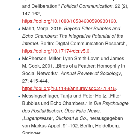
and Deliberation.”
Political Communication
, 22 (2),
147-162,
https://doi.org/10.1080/10584600590933160
.
Mahrt, Merja. 2019.
Beyond Filter Bubbles and
Echo Chambers: The Integrative Potential of the
Internet.
Berlin: Digital Communication Research,
https://doi.org/10.17174/dcr.v5.0
.
McPherson, Miller; Lynn Smith-Lovin und James
M. Cook. 2001. „Birds of a Feather: Homophily in
Social Networks“.
Annual Review of Sociology
,
27: 415-444,
https://doi.org/10.1146/annurev.soc.27.1.415
.
Messingschlager, Tanja und Peter Holtz. „Filter
Bubbles und Echo Chambers.“ In
Die Psychologie
des Postfaktischen: Über Fake News,
„Lügenpresse“, Clickbait & Co.
, herausgegeben
von Markus Appel, 91-102. Berlin, Heidelberg:
Springer.