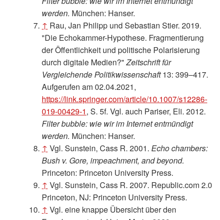
Filter bubble: wie wir im Internet entmündigt
werden.
München: Hanser.
↑
Rau, Jan Philipp und Sebastian Stier. 2019.
"Die Echokammer-Hypothese. Fragmentierung
der Öffentlichkeit und politische Polarisierung
durch digitale Medien?"
Zeitschrift für
Vergleichende Politikwissenschaft
13: 399–417.
Aufgerufen am 02.04.2021,
https://link.springer.com/article/10.1007/s12286-
019-00429-1
, S. 5f. Vgl. auch Pariser, Eli. 2012.
Filter bubble: wie wir im Internet entmündigt
werden.
München: Hanser.
↑
Vgl. Sunstein, Cass R. 2001.
Echo chambers:
Bush v. Gore, impeachment, and beyond.
Princeton: Princeton University Press.
↑
Vgl. Sunstein, Cass R. 2007. Republic.com 2.0
Princeton, NJ: Princeton University Press.
↑
Vgl. eine knappe Übersicht über den