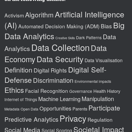
Artificial Intelligence
Algorithm
Activism
(AI)
Big
Bias
Automated Decision Making (ADM)
Data Analytics
Data
Dark Patterns
Creative Skills
Data Collection
Data
Analytics
Data Security
Economy
Data Visualisation
Digital Self-
Definition
Digital Rights
Defense
Discrimination
Environmental impacts
Ethics
Facial Recognition
Health
History
Governance
Manipulation
Machine Learning
Internet of Things
Participate
Opportunities
Parents
Metadata
Open Data
Privacy
Predictive Analytics
Regulation
Societal Impact
Social Media
Social Scoring