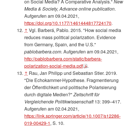
on Social Media? A Comparative Analysis."
New
Media & Society, Advance online publication
.
Aufgerufen am 09.04.2021,
https://doi.org/10.1177/1461444817724170
.
↑
Vgl. Barberá, Pablo. 2015. "How social media
reduces mass political polarization. Evidence
from Germany, Spain, and the U.S."
pablobarbera.com
. Aufgerufen am 09.04.2021,
http://pablobarbera.com/static/barbera-
polarization-social-media.pdf
.
↑
Rau, Jan Philipp und Sebastian Stier. 2019.
"Die Echokammer-Hypothese. Fragmentierung
der Öffentlichkeit und politische Polarisierung
durch digitale Medien?"
Zeitschrift für
Vergleichende Politikwissenschaft
13: 399–417.
Aufgerufen am 02.04.2021,
https://link.springer.com/article/10.1007/s12286-
019-00429-1
, S. 10.