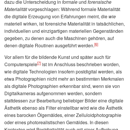
dazu die Unterscheidung in
formale
und
forensische
Materialität
vorgeschlagen: Während formale Materialität
die digitale Erzeugung von Erfahrungen meint, die
wie
materiell wirken, ist forensiche Materialität in tatsächlichen,
individuellen und einzigartigen materiellen Gegenständen
gegeben, zu denen auch die Maschinen gehören, auf
[6]
denen digitale Routinen ausgeführt werden.
Vor allem für die bildende Kunst und später auch für
[7]
Computerspiele
ist im Anschluss beschrieben worden,
wie digitale Technologien insofern postdigital werden, als
etwa Photographien nicht mehr an bestimmten Merkmalen
als digitale Photographien erkennbar sind, wenn sie von
Digitalkameras aufgenommen werden, sondern
stattdessen zur Bearbeitung beliebiger Bilder eine digitale
Ästhetik ebenso als Filter einstellbar wird wie die Ästhetik
eines barocken Ölgemäldes, einer Zelluloidphotographie
oder eines photorealistischen Gemäldes. In diesen
Kontexten wird Postdigitalität auch mit einer Aufhebung