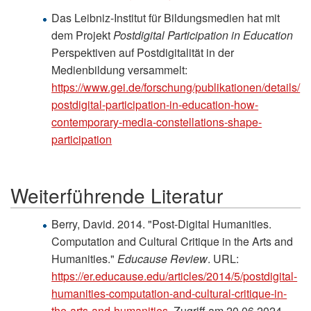
Das Leibniz-Institut für Bildungsmedien hat mit
dem Projekt
Postdigital Participation in Education
Perspektiven auf Postdigitalität in der
Medienbildung versammelt:
https://www.gei.de/forschung/publikationen/details/
postdigital-participation-in-education-how-
contemporary-media-constellations-shape-
participation
Weiterführende Literatur
Berry, David. 2014. "Post-Digital Humanities.
Computation and Cultural Critique in the Arts and
Humanities."
Educause Review
. URL:
https://er.educause.edu/articles/2014/5/postdigital-
humanities-computation-and-cultural-critique-in-
the-arts-and-humanities
. Zugriff am 20.06.2024.