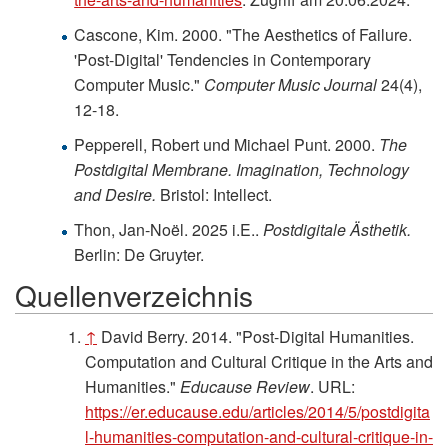
Cascone, Kim. 2000. "The Aesthetics of Failure.
'Post-Digital' Tendencies in Contemporary
Computer Music."
Computer Music Journal
24(4),
12-18.
Pepperell, Robert und Michael Punt. 2000.
The
Postdigital Membrane. Imagination, Technology
and Desire.
Bristol: Intellect.
Thon, Jan-Noël. 2025 i.E..
Postdigitale Ästhetik.
Berlin: De Gruyter.
Quellenverzeichnis
↑
David Berry. 2014. "Post-Digital Humanities.
Computation and Cultural Critique in the Arts and
Humanities."
Educause Review
. URL:
https://er.educause.edu/articles/2014/5/postdigita
l-humanities-computation-and-cultural-critique-in-