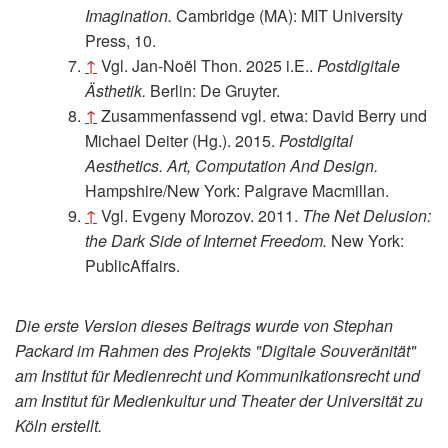
Imagination.
Cambridge (MA): MIT University
Press, 10.
↑
Vgl. Jan-Noël Thon. 2025 i.E..
Postdigitale
Ästhetik.
Berlin: De Gruyter.
↑
Zusammenfassend vgl. etwa: David Berry und
Michael Deiter (Hg.). 2015.
Postdigital
Aesthetics. Art, Computation And Design.
Hampshire/New York: Palgrave Macmillan.
↑
Vgl. Evgeny Morozov. 2011.
The Net Delusion:
the Dark Side of Internet Freedom.
New York:
PublicAffairs.
Die erste Version dieses Beitrags wurde von Stephan
Packard im Rahmen des Projekts "Digitale Souveränität"
am Institut für Medienrecht und Kommunikationsrecht und
am Institut für Medienkultur und Theater der Universität zu
Köln erstellt.