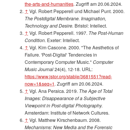
the-arts-and-humanities
. Zugriff am 20.06.2024.
↑
Vgl. Robert Pepperell und Michael Punt. 2000.
The Postdigital Membrane. Imagination,
Technology and Desire.
Bristol: Intellect.
↑
Vgl. Robert Pepperell. 1997.
The Post-Human
Condition.
Exeter: Intellect.
↑
Vgl. Kim Cascone. 2000. "The Aesthetics of
Failure. 'Post-Digital' Tendencies in
Contemporary Computer Music."
Computer
Music Journal
24(4), 12-18. URL:
https://www.jstor.org/stable/3681551?read-
now=1&seq=1
. Zugriff am 20.06.2024.
↑
Vgl. Ana Peraica. 2019.
The Age of Total
Images: Disappearance of a Subjective
Viewpoint in Post-digital Photography.
Amsterdam: Institute of Network Cultures.
↑
Vgl. Matthew Kirschenbaum. 2008.
Mechanisms: New Media and the Forensic