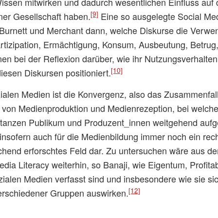
issen mitwirken und dadurch wesentlichen Einfluss auf d
[9]
ner Gesellschaft haben.
Eine so ausgelegte Social Med
t Burnett und Merchant dann, welche Diskurse die Verwe
tizipation, Ermächtigung, Konsum, Ausbeutung, Betrug, 
nnen bei der Reflexion darüber, wie ihr Nutzungsverhalten
[10]
iesen Diskursen positioniert.
ialen Medien ist die Konvergenz, also das Zusammenfall
von Medienproduktion und Medienrezeption, bei welche
tanzen Publikum und Produzent_innen weitgehend aufg
t insofern auch für die Medienbildung immer noch ein rec
ichend erforschtes Feld dar. Zu untersuchen wäre aus de
edia Literacy weiterhin, so Banaji, wie Eigentum, Profita
zialen Medien verfasst sind und insbesondere wie sie sic
[12]
verschiedener Gruppen auswirken.