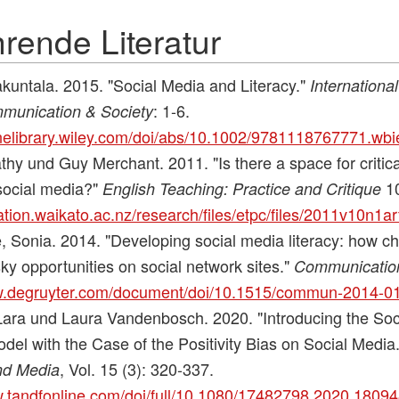
rende Literatur
kuntala. 2015. "Social Media and Literacy."
Internationa
: 1-6.
mmunication & Society
linelibrary.wiley.com/doi/abs/10.1002/9781118767771.wb
thy und Guy Merchant. 2011. "Is there a space for critical
 social media?"
10
English Teaching: Practice and Critique
ation.waikato.ac.nz/research/files/etpc/files/2011v10n1ar
, Sonia. 2014. "Developing social media literacy: how chi
isky opportunities on social network sites."
Communicatio
w.degruyter.com/document/doi/10.1515/commun-2014-01
Lara und Laura Vandenbosch. 2020. "Introducing the Soc
el with the Case of the Positivity Bias on Social Media
, Vol. 15 (3): 320-337.
nd Media
w.tandfonline.com/doi/full/10.1080/17482798.2020.1809