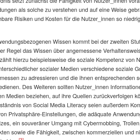
dnis setzt zunächst die Fähigkeit von Nutzer_innen vora
ngen als solche zu verstehen und auf eine Weise geb
ehbare Risiken und Kosten für die Nutzer_innen so niedri
wendungsbezogenen Wissen kommt bei der zweiten Stuf
 der Regel das Wissen über angemessene Verhaltensweis
zählt hierzu beispielsweise die soziale Kompetenz von N
terschiedlicher sozialer Medien verschiedene soziale 
essen zu adressieren und die ihnen entsprechenden s
dienen. Des Weiteren sollten Nutzer_innen Informatione
len Medien beziehen, auf ihre Quellen zurückverfolgen k
erständnis von Social Media Literacy seien außerdem Ko
von Privatsphäre-Einstellungen, die adäquate Anwendung
izes, ein souveräner Umgang mit Cybermobbing, Trollen
ikten sowie die Fähigkeit, zwischen kommerziellen und n
[3]