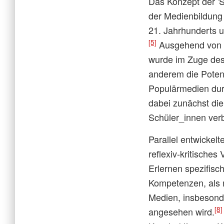
Das Konzept der 'S
der Medienbildung
21. Jahrhunderts 
[5]
Ausgehend von U
wurde im Zuge dess
anderem die Potenz
Populärmedien dur
dabei zunächst die
Schüler_innen ver
Parallel entwickelt
reflexiv-kritisches
Erlernen spezifisch
Kompetenzen, als 
Medien, insbesond
[8]
angesehen wird.