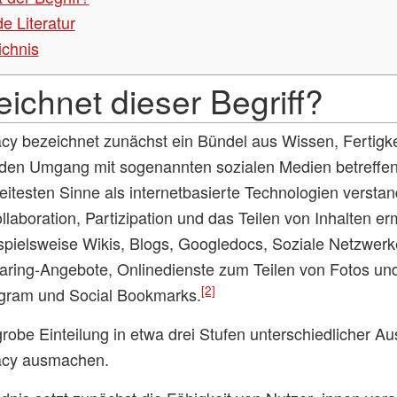
e Literatur
ichnis
ichnet dieser Begriff?
acy bezeichnet zunächst ein Bündel aus Wissen, Fertigk
den Umgang mit sogenannten sozialen Medien betreffen
itesten Sinne als internetbasierte Technologien verstan
laboration, Partizipation und das Teilen von Inhalten er
ispielsweise Wikis, Blogs, Googledocs, Soziale Netzwer
sharing-Angebote, Onlinedienste zum Teilen von Fotos un
[2]
gram und Social Bookmarks.
 grobe Einteilung in etwa drei Stufen unterschiedlicher 
racy ausmachen.