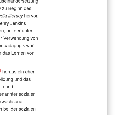
Auseinandersetzung
 zu Beginn des
hervor.
ia literacy
enry Jenkins
n, bei der unter
 der Verwendung von
ienpädagogik war
on das Lernen von
]
heraus ein eher
sbildung und das
ten und
enannter sozialer
 Erwachsene
n bei der sozialen