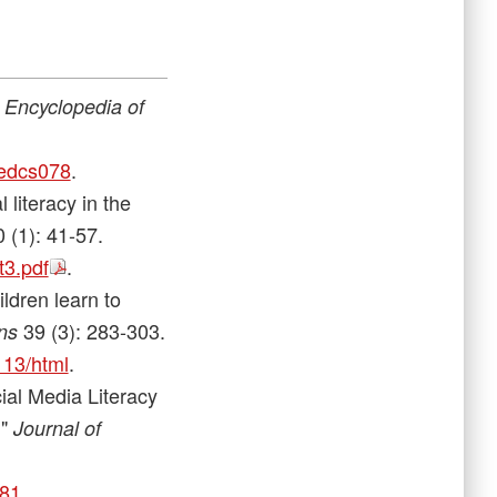
l Encyclopedia of
iedcs078
.
 literacy in the
 (1): 41-57.
t3.pdf
.
ldren learn to
39 (3): 283-303.
ns
13/html
.
ial Media Literacy
."
Journal of
481
.