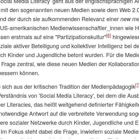
ocial Media Literacy' geht aus der englischsprachigen 
 mit den sogenannten neuen Medien sowie dem Web 2.0
und der durch sie aufkommenden Relevanz einer
new med
S-amerikanischen Medienwissenschaftler_innen wie H
[6]
en erstmals auf eine "Partizipationskultur"
hingewiese
iale aktiver Beteiligung und kollektiver Intelligenz bei
ch Kinder und Jugendliche betont wurden. Für die Med
 Frage zentral, wie diese neuen Medien der Kollaborati
bessern können.
[7
e sich aus der kritischen Tradition der Medienpädagogik
 Verständnis von 'Social Media Literacy', bei dem die Au
er Literacies, das heißt weitgehend definierter Fähigkei
notwendige Antwort auf die verbreitete Verwendung sog
ere sozialer Netzwerke durch Kinder, Jugendliche und
Im Fokus steht dabei die Frage, inwiefern soziale Medie