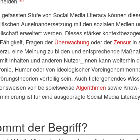
cheiden.
ng gefassten Stufe von Social Media Literacy können d
kritischen Auseinandersetzung mit den sozialen Medien u
llschaft erweitert werden. Dieses stärker kontextbezog
 Fähigkeit, Fragen der
Überwachung
oder der
Zensur
in 
 hierzu eine Meinung zu bilden und entsprechende Maßna
n mit Inhalten und anderen Nutzer_innen kann weiterhin
 Ironie, Humor oder von ideologischer Voreingenommenhe
rungstheorien vorteilig sein. Auch tiefergehendes Wiss
ionsweisen von beispielsweise
Algorithmen
sowie Know-
mmierung ist für eine ausgeprägte Social Media Literacy 
mmt der Begriff?