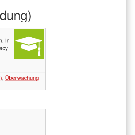
ldung)
. In
acy
)
,
Überwachung