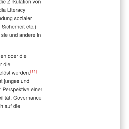
ie Zirkulation von
ia Literacy
ndung sozialer
Sicherheit etc.)
 sie und andere in
en oder die
r die
[11]
elöst werden.
ht junges und
r Perspektive einer
bilität, Governance
h auf die