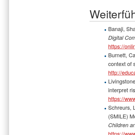
Weiterfüh
Banaji, Sha
Digital Co
https://on
Burnett, Ca
context of
http://educ
Livingstone
interpret r
https://ww
Schreurs, 
(SMILE) Mod
Children a
https://ww