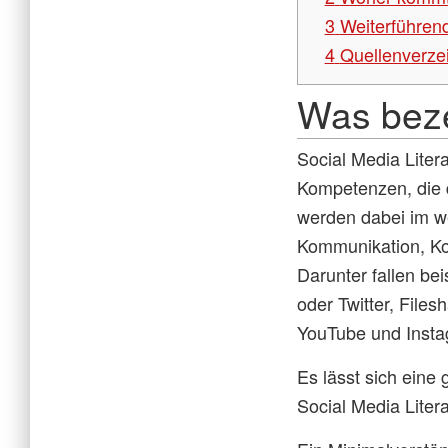
3
Weiterführend
4
Quellenverze
Was beze
Social Media Liter
Kompetenzen, die 
werden dabei im we
Kommunikation, Kol
Darunter fallen be
oder Twitter, File
YouTube und Insta
Es lässt sich eine
Social Media Lite