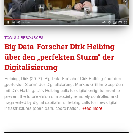
TOOLS & RESOURCES
Big Data-Forscher Dirk Helbing
über den „perfekten Sturm“ der
Digitalisierung
Helbing, Dirk (2017): Big Data-Forscher Dirk Helbing über den
„perfekten Sturm“ der Digitalisierung. Markus Grill im Gespräch
mit Dirk Helbing. Dirk Helbing calls for digital enlightenment to
prevent the future vision of a society remotely controlled and
fragmented by digital capitalism. Helbing calls for new digital
infrastructures (open data, coordination,
Read more