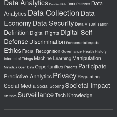
Data Analytics
Data
Dark Patterns
Creative Skills
Data Collection
Data
Analytics
Data Security
Economy
Data Visualisation
Digital Self-
Definition
Digital Rights
Defense
Discrimination
Environmental impacts
Ethics
Facial Recognition
Health
History
Governance
Manipulation
Machine Learning
Internet of Things
Participate
Opportunities
Parents
Metadata
Open Data
Privacy
Predictive Analytics
Regulation
Societal Impact
Social Media
Social Scoring
Surveillance
Tech Knowledge
Statistics