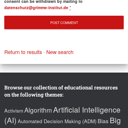
consent can be withdrawn by mailing to
datenschutz@grimme-institut.de
*
Return to results
·
New search
Browse our collection of educational resources
on the following themes:
Artificial Intelligence
Algorithm
Activism
(AI)
Big
Bias
Automated Decision Making (ADM)